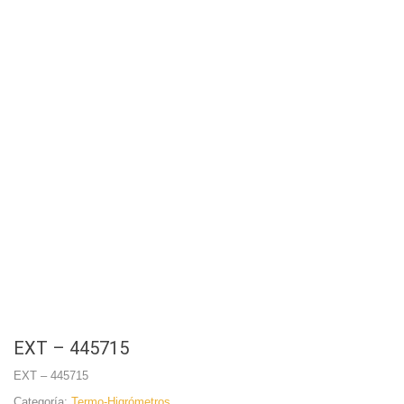
EXT – 445715
EXT – 445715
Categoría:
Termo-Higrómetros