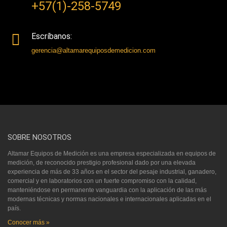
+57(1)-258-5749
Escríbanos:
gerencia@altamarequiposdemedicion.com
SOBRE NOSOTROS
Altamar Equipos de Medición es una empresa especializada en equipos de
medición, de reconocido prestigio profesional dado por una elevada
experiencia de más de 33 años en el sector del pesaje industrial, ganadero,
comercial y en laboratorios con un fuerte compromiso con la calidad,
manteniéndose en permanente vanguardia con la aplicación de las más
modernas técnicas y normas nacionales e internacionales aplicadas en el
país.
Conocer más »