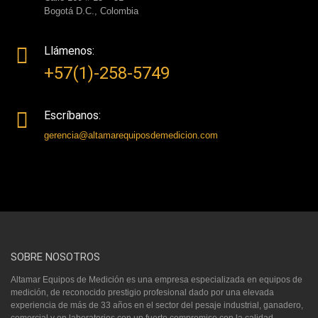
Bogotá D.C., Colombia
Llámenos:
+57(1)-258-5749
Escríbanos:
gerencia@altamarequiposdemedicion.com
SOBRE NOSOTROS
Altamar Equipos de Medición es una empresa especializada en equipos de
medición, de reconocido prestigio profesional dado por una elevada
experiencia de más de 33 años en el sector del pesaje industrial, ganadero,
comercial y en laboratorios con un fuerte compromiso con la calidad,