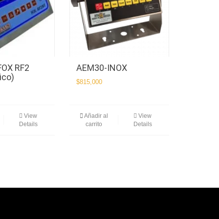
FOX RF2
AEM30-INOX
ico)
$
815,000
View
Añadir al
View
Details
carrito
Details