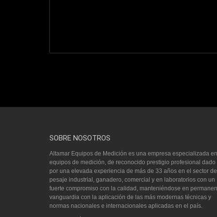
SOBRE NOSOTROS
Altamar Equipos de Medición es una empresa especializada e
equipos de medición, de reconocido prestigio profesional dado
por una elevada experiencia de más de 33 años en el sector de
pesaje industrial, ganadero, comercial y en laboratorios con un
fuerte compromiso con la calidad, manteniéndose en permanen
vanguardia con la aplicación de las más modernas técnicas y
normas nacionales e internacionales aplicadas en el país.