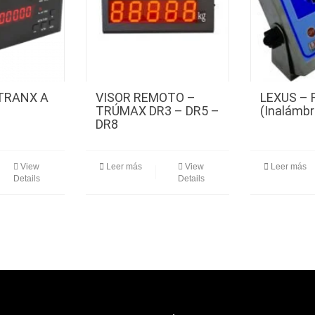
TRANX A
VISOR REMOTO –
LEXUS – 
TRÚMAX DR3 – DR5 –
(Inalámbr
DR8
View
Leer más
View
Leer más
Details
Details