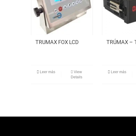
TRUMAX FOX LCD
TRÚMAX – 
Leer más
View
Leer más
Details