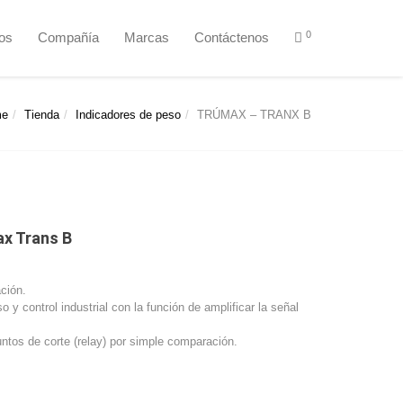
0
ios
Compañía
Marcas
Contáctenos
me
Tienda
Indicadores de peso
TRÚMAX – TRANX B
ax Trans B
ación.
o y control industrial con la función de amplificar la señal
untos de corte (relay) por simple comparación.