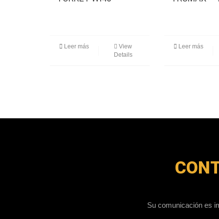
Leer más
View
Leer más
Details
CON
Su comunicación es im