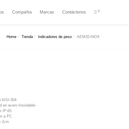
0
ios
Compañía
Marcas
Contáctenos
Home
Tienda
Indicadores de peso
AEM20-INOX
e AISI-304
ed en acero Inoxidable
r IP-65
ón a PC
e 2cm