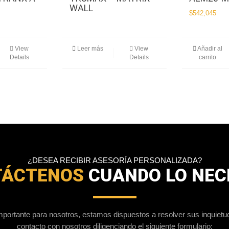
WALL
$
542,045
View
Leer más
View
Añadir al
Details
Details
carrito
¿DESEA RECIBIR ASESORÍA PERSONALIZADA?
TÁCTENOS
CUANDO LO NEC
portante para nosotros, estamos dispuestos a resolver sus inquiet
contacto con nosotros diligenciando el siguiente formulario: