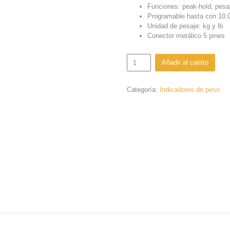
Funciones: peak-hold, pesa
Programable hasta con 10.0
Unidad de pesaje: kg y lb
Conector metálico 5 pines
AEM20-
Añadir al carrito
INOX
cantidad
Categoría:
Indicadores de peso