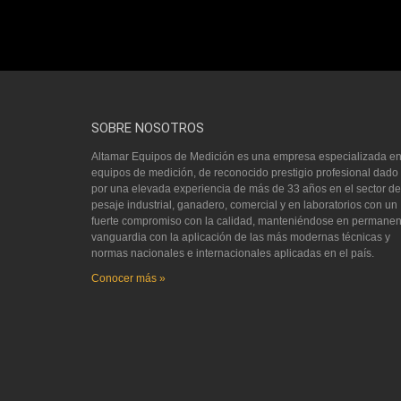
SOBRE NOSOTROS
Altamar Equipos de Medición es una empresa especializada e
equipos de medición, de reconocido prestigio profesional dado
por una elevada experiencia de más de 33 años en el sector de
pesaje industrial, ganadero, comercial y en laboratorios con un
fuerte compromiso con la calidad, manteniéndose en permanen
vanguardia con la aplicación de las más modernas técnicas y
normas nacionales e internacionales aplicadas en el país.
Conocer más »